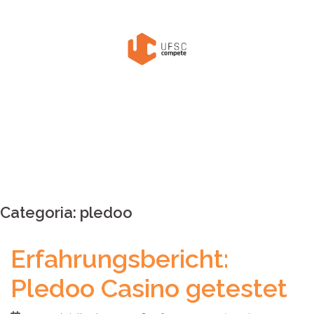
Pular
para
o
conteúdo
Categoria:
pledoo
Erfahrungsbericht:
Pledoo Casino getestet