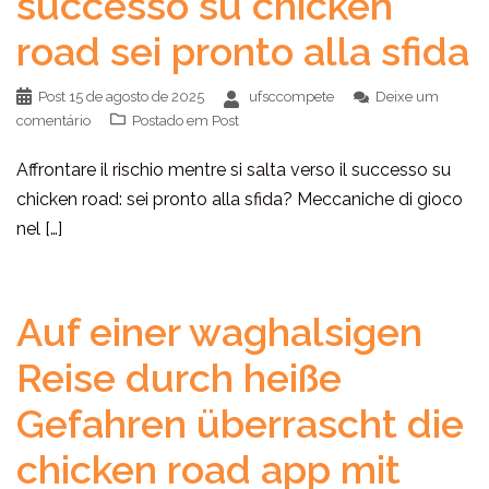
successo su chicken
road sei pronto alla sfida
Post
15 de agosto de 2025
ufsccompete
Deixe um
comentário
Postado em
Post
Affrontare il rischio mentre si salta verso il successo su
chicken road: sei pronto alla sfida? Meccaniche di gioco
nel […]
Auf einer waghalsigen
Reise durch heiße
Gefahren überrascht die
chicken road app mit