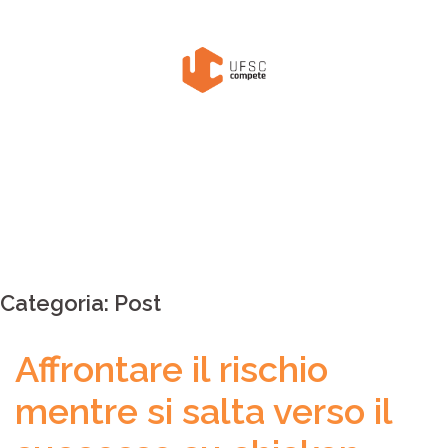
Pular
para
o
conteúdo
Categoria:
Post
Affrontare il rischio
mentre si salta verso il