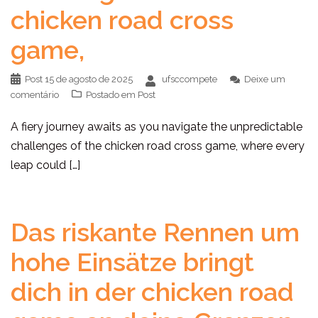
chicken road cross
game,
Post
15 de agosto de 2025
ufsccompete
Deixe um
comentário
Postado em
Post
A fiery journey awaits as you navigate the unpredictable
challenges of the chicken road cross game, where every
leap could […]
Das riskante Rennen um
hohe Einsätze bringt
dich in der chicken road