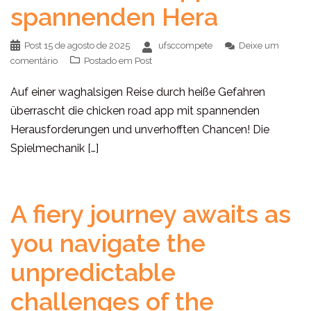
spannenden Hera
Post
15 de agosto de 2025
ufsccompete
Deixe um
comentário
Postado em
Post
Auf einer waghalsigen Reise durch heiße Gefahren
überrascht die chicken road app mit spannenden
Herausforderungen und unverhofften Chancen! Die
Spielmechanik […]
A fiery journey awaits as
you navigate the
unpredictable
challenges of the